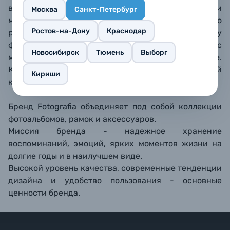
возможность со временем поменять фотографии
Москва
Санкт-Петербург
местами. В таком фотоальбоме можно легко
Ростов-на-Дону
Краснодар
разместить все фотографии, подходящие по размеру
формата кармашка. Белые бумажные страницы с
Новосибирск
Тюмень
Выборг
местами для подписи, по 3 фотографии на странице.
Книжный переплет, обложка из искусственной
Кириши
кожи.
Бренд Fotografia объединяет под собой коллекции
фотоальбомов, рамок и аксессуаров.
Миссия бренда - надежное хранение
воспоминаний, эмоций, ярких моментов жизни на
долгие годы и в наилучшем виде.
Высокой уровень качества, современные тенденции
дизайна и удобство пользования - основные
ценности бренда.