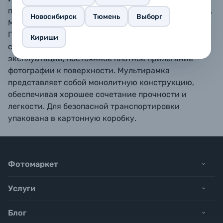
подвеса. Материал задника: плотный лист оргалита.
Новосибирск
Тюмень
Выборг
Материал вставки - стекло с толщиной 1,5 мм.
Поворотные зажимы из пластика на обратной
Кириши
стороне обеспечивает легкость доступа и удобство
эксплуатации, постоянное плотное прилегание
фотографии к поверхности. Мультирамка
представляет собой монолитную конструкцию,
обеспечивая хорошее сочетание прочности и
легкости. Для безопасной транспортировки
упакована в картонную коробку.
Фотомаркет
Услуги
Блог