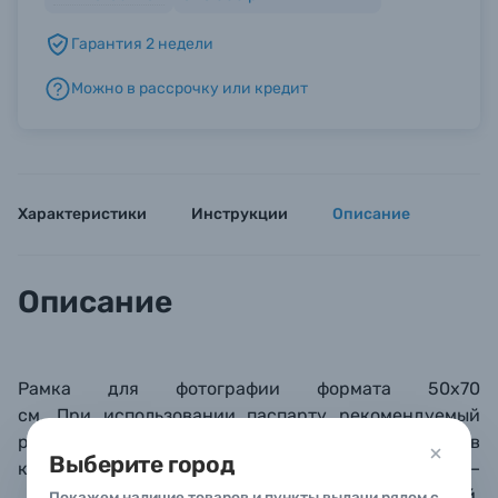
Гарантия 2 недели
Б/У фототехника (Комиссионные товары)
Можно в рассрочку или кредит
Уценённые товары
Характеристики
Инструкции
Описание
Описание
Рамка для фотографии формата 50х70
см. При использовании паспарту рекомендуемый
размер изображения 30х45 см (паспарту в
Выберите город
комплекте не поставляется). Материал багета –
пластик (PVC): обладает прочной структурой,
Покажем наличие товаров и пункты выдачи рядом с