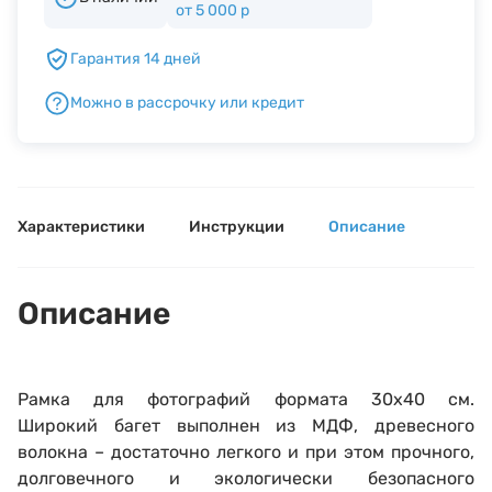
от 5 000 р
Гарантия 14 дней
Б/У фототехника (Комиссионные товары)
Можно в рассрочку или кредит
Уценённые товары
Характеристики
Инструкции
Описание
Описание
Выберите город
Рамка для фотографий формата 30х40 см.
Покажем наличие товаров и пункты выдачи рядом с
Широкий багет выполнен из МДФ, древесного
вами
волокна – достаточно легкого и при этом прочного,
долговечного и экологически безопасного