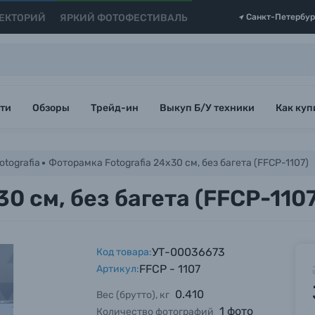
ЕКТОРИЙ
ЯРКИЙ ФОТОФЕСТИВАЛЬ
Санкт-Петербур
ти
Обзоры
Трейд-ин
Выкуп Б/У техники
Как куп
tografia
Фоторамка Fotografia 24х30 см, без багета (FFCP-1107)
0 см, без багета (FFCP-110
УТ-00036673
Код товара:
FFCP - 1107
Артикул:
0.410
Вес (брутто), кг
1 фото
Количество фотографий