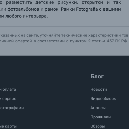
о разместить детские рисунки, открытки и так
Отправить вопрос
Отправить вопрос
Отправить вопрос
ции фотоальбомов и рамок. Рамки Fotografia с вашими
м любого интерьера.
указанных на сайте, уточняйте технические характеристики тов
личной офертой в соответствии с пунктом 2 статьи 437 ГК РФ
Блог
и оплата
Новости
и сервис
Видеообзоры
фотографами
Анонсы
Прошивки
ые карты
Обзоры