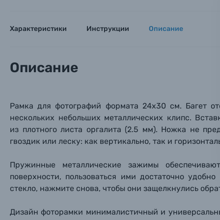
Оставьте
Аксессуары для фото и видеокамер
Вами с 9:
Характеристики
Инструкции
Описание
Оптические приборы
Номер
Номер
Номер
Имя*
Описание
Электроника
Ваш в
Ваш в
Ваш в
Номер т
Материалы
Рамка для фотографий формата 24
х30 см. Багет о
нескольких небольших металлических клипс.
Встав
Нажимая
Осветительное оборудование
из плотного листа оргалита (2.5 мм). Ножка не пр
гвоздик или леску: как вертикально, так и горизонтал
Фоторамки
Пружинные металлические зажимы обеспечивают
Прик
Прик
Прик
поверхности, пользоваться ими достаточно удобно
Фотоальбомы
стекло, нажмите снова, чтобы они защелкнулись обра
Нажи
Нажи
Нажи
Книги о фотографии, альбомы известных фот
Дизайн фоторамки минималистичный и универсальны