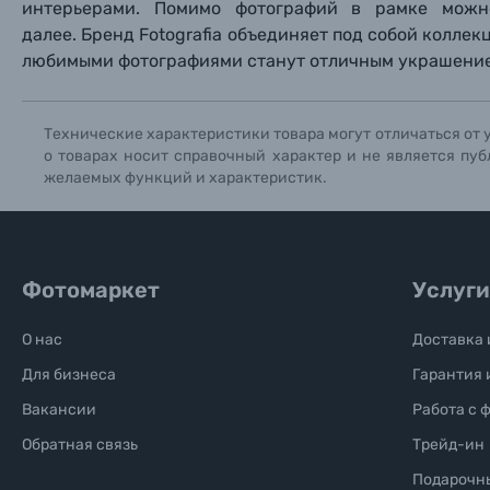
интерьерами. Помимо фотографий в рамке можн
далее. Бренд Fotografia объединяет под собой коллек
Солнцезащитные очки
любимыми фотографиями станут отличным украшение
Б/У фототехника (Комиссионные товары)
Технические характеристики товара могут отличаться от 
о товарах носит справочный характер и не является пуб
Уценённые товары
желаемых функций и характеристик.
Фотомаркет
Услуги
О нас
Доставка 
Для бизнеса
Гарантия 
Вакансии
Работа с 
Обратная связь
Трейд-ин
Подарочн