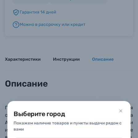
Гарантия 14 дней
Б/У фототехника (Комиссионные товары)
Можно в рассрочку или кредит
Уценённые товары
Характеристики
Инструкции
Описание
Описание
Премиальная металлическая рамка
для
Выберите город
сертификатов, грамот и других документов формата
А4 (21х30 см), а также для фотографий 15х20 см при
Покажем наличие товаров и пункты выдачи рядом с
вами
использовании паспарту. Паспарту в комплект не
входит.
Поверхность багета матовая,