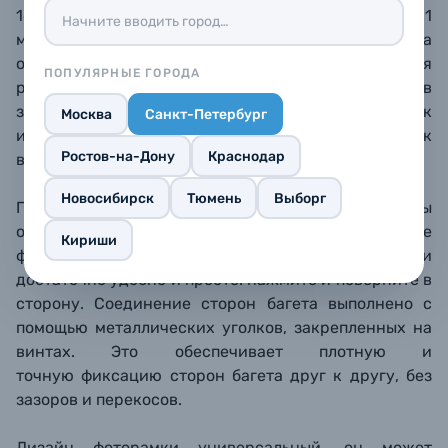
16 мм. Вставка из безопасного PS листа (пластик, 1
мм). Задник из плотного листа
оргалита, предусмотрена ножка для размещения
ПОПУЛЯРНЫЕ ГОРОДА
рамки на столе или полке, а также прорезь в
зажимных креплениях для подвеса на крючок
Москва
Санкт-Петербург
или гвоздик. Рамку можно размещать как
Ростов-на-Дону
Краснодар
вертикально, так и горизонтально.
Новосибирск
Тюмень
Выборг
Поворотные металлические зажимы
обеспечивают постоянное плотное прилегание
Кириши
фотографии к поверхности, пользоваться ими
достаточно удобно и просто: нажмите и поверните в
сторону. Соединение сторон багета выполнено с
помощью металлических уголков, закрепленных на
винтах. Это обеспечивает плотную и
точную фиксацию сторон багета друг к другу, без
зазоров и перекосов.
Дизайн фоторамки универсальный, он может