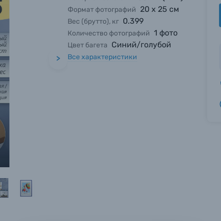
20 х 25 см
Формат фотографий
0.399
Вес (брутто), кг
1 фото
Количество фотографий
Синий/голубой
Цвет багета
Все характеристики
>
вились вопросы?
вились вопросы?
вились вопросы?
тараемся ответить как можно скорее.
тараемся ответить как можно скорее.
тараемся ответить как можно скорее.
 Фамилия*
 Фамилия*
 Фамилия*