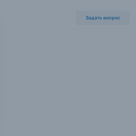
Задать вопрос
мся с
ных.