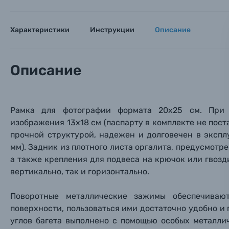
Заказ 
Вспышки для фотоаппаратов
Характеристики
Инструкции
Описание
Тема 
Тема 
Тема 
Оставьте
Аксессуары для фото и видеокамер
Вами с 9:
Описание
Оптические приборы
Номер
Номер
Номер
Имя*
Электроника
Рамка для фотографии формата 20х25 см. При
изображения 13х18 см (паспарту в комплекте не поста
Ваш в
Ваш в
Ваш в
Номер т
прочной структурой, надежен и долговечен в экспл
Материалы
мм). Задник из плотного листа оргалита, предусмотр
а также крепления для подвеса на крючок или гвозд
Нажимая
Осветительное оборудование
вертикально, так и горизонтально.
Фоторамки
Поворотные металлические зажимы обеспечиваю
поверхности, пользоваться ими достаточно удобно и
Прик
Прик
Прик
углов багета выполнено с помощью особых металли
Фотоальбомы