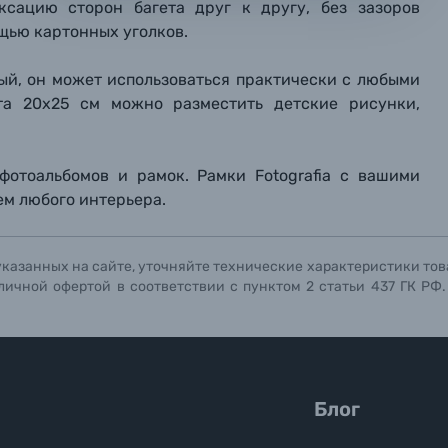
ксацию сторон багета друг к другу, без зазоров
мая кнопку «
мая кнопку «
мая кнопку «
Отправить вопрос
Отправить вопрос
Отправить вопрос
» я даю: Согласие на
» я даю: Согласие на
» я даю: Согласие на
обработку персональны
обработку персональны
обработку персональны
щью картонных уголков.
ографов
й, он может использоваться практически с любыми
Отправить вопрос
Отправить вопрос
Отправить вопрос
та 20х25 см можно разместить детские рисунки,
 фотоальбомов и рамок. Рамки Fotografia с вашими
м любого интерьера.
указанных на сайте, уточняйте технические характеристики тов
личной офертой в соответствии с пунктом 2 статьи 437 ГК РФ
Блог