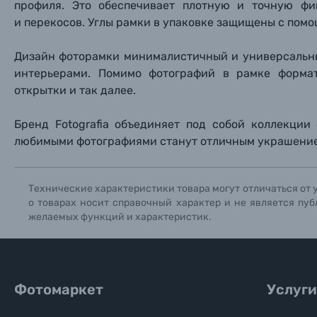
профиля. Это обеспечивает плотную и точную фи
Нажи
Нажи
Нажи
и перекосов. Углы рамки в упаковке защищены с помо
Книги о фотографии, альбомы известных фот
Дизайн фоторамки минималистичный и универсальны
интерьерами. Помимо фотографий в рамке форма
Солнцезащитные очки
открытки и так далее.
Б/У фототехника (Комиссионные товары)
Бренд Fotografia объединяет под собой коллекции
любимыми фотографиями станут отличным украшение
Уценённые товары
Технические характеристики товара могут отличаться от 
о товарах носит справочный характер и не является пуб
желаемых функций и характеристик.
Фотомаркет
Услуги