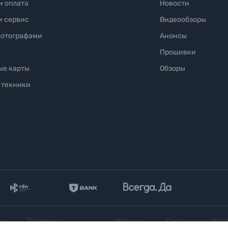
и оплата
Новости
и сервис
Видеообзоры
фотографами
Анонсы
Прошивки
ые карты
Обзоры
 техники
ое
Политика
Условия
Согласие на обра