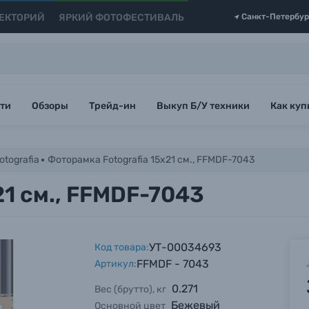
ЕКТОРИЙ
ЯРКИЙ ФОТОФЕСТИВАЛЬ
Санкт-Петербур
ти
Обзоры
Трейд-ин
Выкуп Б/У техники
Как куп
tografia
Фоторамка Fotografia 15x21 см., FFMDF-7043
21 см., FFMDF-7043
УТ-00034693
Код товара:
FFMDF - 7043
Артикул:
0.271
Вес (брутто), кг
Бежевый
Основной цвет