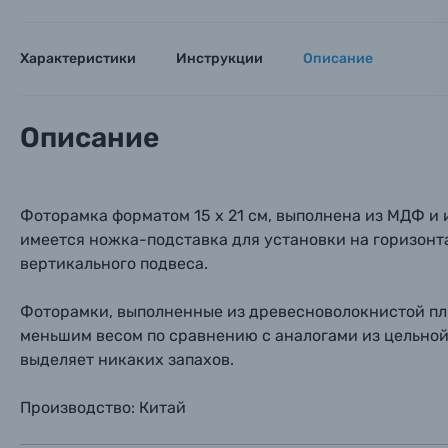
Оптические приборы
Номер
Номер
Номер
Характеристики
Инструкции
Описание
Имя*
Электроника
Ваш в
Ваш в
Ваш в
Описание
Номер т
Материалы
Нажимая
Осветительное оборудование
Фоторамка форматом 15 х 21 см, выполнена из МДФ и 
имеется ножка-подставка для установки на горизонт
Фоторамки
вертикального подвеса.
Прик
Прик
Прик
Фоторамки, выполненные из древесноволокнистой пл
Фотоальбомы
меньшим весом по сравнению с аналогами из цельной
Нажи
Нажи
Нажи
выделяет никаких запахов.
Книги о фотографии, альбомы известных фот
Производство: Китай
Солнцезащитные очки