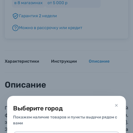
в
8
магазинах
от 5 000 р
Гарантия 2 недели
Б/У фототехника (Комиссионные товары)
Можно в рассрочку или кредит
Уценённые товары
Характеристики
Инструкции
Описание
Описание
Выберите город
Премиальная металлическая рамка для фотографий
формата 15х21
см. Поверхность багета глянцевая,
Покажем наличие товаров и пункты выдачи рядом с
зеркальная, стекло минеральное (толщина 1.5 мм
).
вами
Задник из плотного листа оргалита
,
предусмотрена