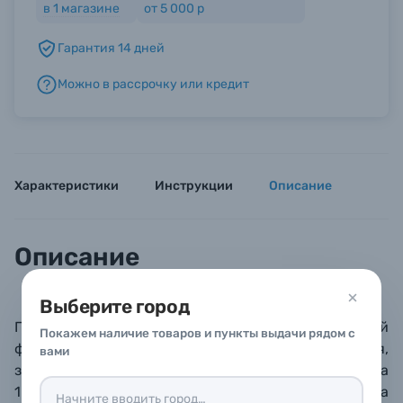
в
1
магазине
от 5 000 р
Гарантия 14 дней
Б/У фототехника (Комиссионные товары)
Можно в рассрочку или кредит
Уценённые товары
Характеристики
Инструкции
Описание
Описание
Выберите город
Премиальная металлическая рамка
для фотографий
Покажем наличие товаров и пункты выдачи рядом с
формата 10х15 см.
Поверхность багета глянцевая,
вами
зеркальная,
с
текло минеральное, прочное (толщина
1.5 мм). Задник из плотного листа