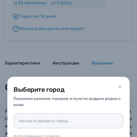
в
20
магазинах
от 5 000 р
Гарантия 14 дней
Б/У фототехника (Комиссионные товары)
Можно в рассрочку или кредит
Уценённые товары
Характеристики
Инструкции
Описание
Описание
Выберите город
Покажем наличие товаров и пункты выдачи рядом с
вами
Рамка для фотографий формата 10х15 см.
Широкий багет выполнен из МДФ, древесного
волокна – достаточно легкого и при этом прочного,
долговечного и экологически безопасного
ПОПУЛЯРНЫЕ ГОРОДА