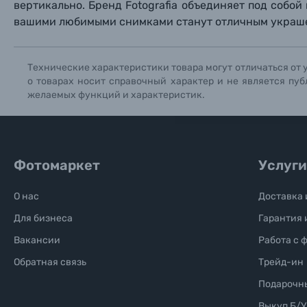
вертикально. Бренд Fotografia объединяет под собой 
Солнцезащитные очки
вашими любимыми снимками станут отличным украше
Б/У фототехника (Комиссионные товары)
Технические характеристики товара могут отличаться от 
о товарах носит справочный характер и не является пуб
Уценённые товары
желаемых функций и характеристик.
Фотомаркет
Услуги
О нас
Доставка 
Для бизнеса
Гарантия 
Вакансии
Работа с 
Обратная связь
Трейд-ин
Подарочн
Выкуп Б/У