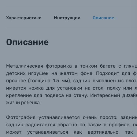
Оставьте
Аксессуары для фото и видеокамер
Вами с 9:
Характеристики
Инструкции
Описание
Оптические приборы
Номер
Номер
Номер
Имя*
Электроника
Описание
Ваш в
Ваш в
Ваш в
Номер т
Материалы
Металлическая фоторамка в тонком багете c глян
Нажимая
детских игрушек на желтом фоне.
Подходит для ф
Осветительное оборудование
прочное (толщина 1.5 мм), задник выполнен из пло
имеется ножка для установки на стол, полку или
Фоторамки
крепление для подвеса на стену. Интересный д
изай
жизни ребенка.
Прик
Прик
Прик
Фотоальбомы
Фотография устанавливается очень просто: задни
Нажи
Нажи
Нажи
задник задвигается обратно по пазам в профиле, 
Книги о фотографии, альбомы известных фот
может устанавливаться как вертикально, так