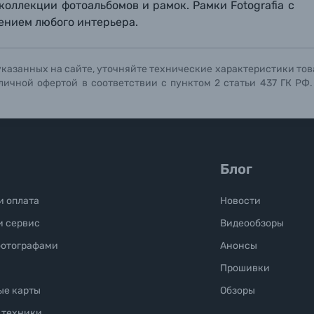
коллекции фотоальбомов и рамок. Рамки Fotografia с
Отправить вопрос
Отправить вопрос
Отправить вопрос
нием любого интерьера.
указанных на сайте, уточняйте технические характеристики тов
личной офертой в соответствии с пунктом 2 статьи 437 ГК РФ
Блог
и оплата
Новости
и сервис
Видеообзоры
фотографами
Анонсы
Прошивки
ые карты
Обзоры
 техники