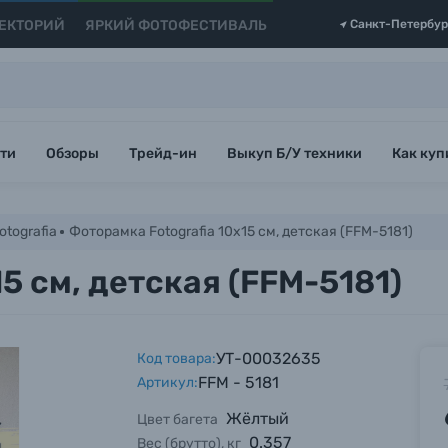
ЕКТОРИЙ
ЯРКИЙ ФОТОФЕСТИВАЛЬ
Санкт-Петербур
ти
Обзоры
Трейд-ин
Выкуп Б/У техники
Как куп
tografia
Фоторамка Fotografia 10x15 см, детская (FFM-5181)
5 см, детская (FFM-5181)
УТ-00032635
Код товара:
FFM - 5181
Артикул:
Жёлтый
Цвет багета
0.357
Вес (брутто), кг