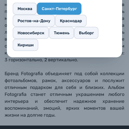
надежно защищены от грязи, пыли, отпечатков
Москва
Санкт-Петербург
пальцев. Со временем их можно легко поменять
местами. Твердая обложка альбома
Ростов-на-Дону
Краснодар
обтянута искусственной кожей, в оконце на
лицевой стороне обложки можно поставить
Новосибирск
Тюмень
Выборг
ваши личные фотографии. Черные бумажные
Кириши
страницы скреплены методом
книжного переплета, по 5 фотографии на странице:
3 горизонтально, 2 вертикально.
Бренд Fotografia объединяет под собой коллекции
фотоальбомов, рамок, аксессуаров и послужит
отличным подарком для себя и близких. Альбом
Fotografia станет отличным украшением любого
интерьера и обеспечит надежное хранение
воспоминаний, эмоций, ярких моментов вашей
жизни на долгие годы.