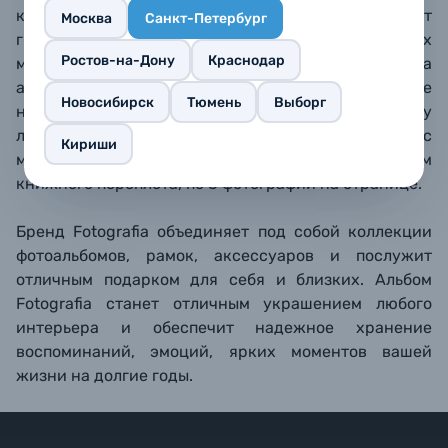
кармашках фотографии надежно защищены от
Москва
Санкт-Петербург
грязи, пыли, отпечатков пальцев. Со временем их
Ростов-на-Дону
Краснодар
можно легко поменять местами. Твердая обложка
альбома обтянута искусственной кожей, в оконце
Новосибирск
Тюмень
Выборг
на лицевой стороне обложки можно поставить вашу
личную фотографию. Белые бумажные страницы с
Кириши
местами для подписи скреплены методом
книжного переплета, по 3 фотографии на странице.
Бренд Fotografia объединяет под собой коллекции
фотоальбомов, рамок, аксессуаров и послужит
отличным подарком для себя и близких. Альбом
Fotografia станет отличным украшением любого
интерьера и обеспечит надежное хранение
воспоминаний, эмоций, ярких моментов вашей
жизни на долгие годы.