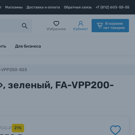
г
Магазины
Доставка и оплата
Обратная связь
+7 (812) 603-55-55
В корзине
нет товаров
Избранное
Кабинет
ить
Для бизнеса
FA-VPP200-503
», зеленый, FA-VPP200-
700 ₽
21%