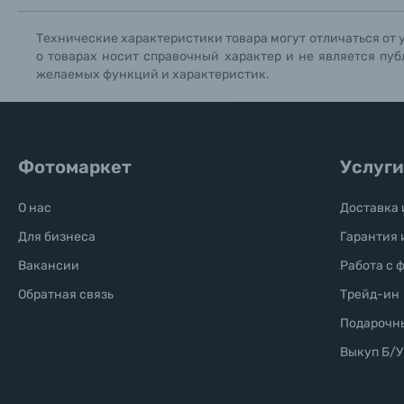
Технические характеристики товара могут отличаться от 
Б/У фототехника (Комиссионные товары)
о товарах носит справочный характер и не является пуб
желаемых функций и характеристик.
Уценённые товары
Фотомаркет
Услуги
О нас
Доставка 
Для бизнеса
Гарантия 
Вакансии
Работа с 
Обратная связь
Трейд-ин
Подарочн
Выкуп Б/У