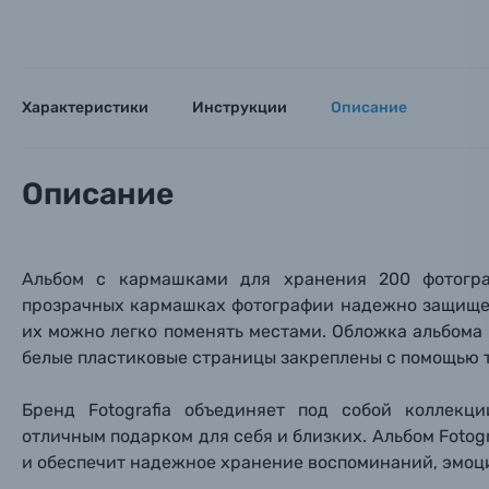
Оптические приборы
Номер
Номер
Номер
Имя*
Характеристики
Электроника
Инструкции
Описание
Ваш в
Ваш в
Ваш в
Номер т
Материалы
Описание
Нажимая
Осветительное оборудование
Альбом с кармашками для хранения 200 фотогра
Фоторамки
прозрачных кармашках фотографии надежно защищены
их можно легко поменять местами. Обложка альбома 
Прик
Прик
Прик
белые пластиковые страницы закреплены с помощью 
Фотоальбомы
Нажи
Нажи
Нажи
Бренд Fotografia объединяет под собой коллекц
Книги о фотографии, альбомы известных фот
отличным подарком для себя и близких. Альбом Foto
и обеспечит надежное хранение воспоминаний, эмоци
Солнцезащитные очки