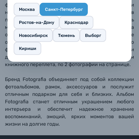
фотографий.​ В прозрачных кармашках фотографии
Москва
Санкт-Петербург
надежно защищены от грязи, пыли, отпечатков
пальцев. Со временем их можно легко поменять
Ростов-на-Дону
Краснодар
местами. Твердая обложка альбома
обтянута тканью, в оконце на лицевой стороне
Новосибирск
Тюмень
Выборг
обложки можно поставить вашу личную
Кириши
фотографию. Белые бумажные страницы с местами
для подписи скреплены методом
книжного переплета, по 2 фотографии на странице.
Бренд Fotografia объединяет под собой коллекции
фотоальбомов, рамок, аксессуаров и послужит
отличным подарком для себя и близких. Альбом
Fotografia станет отличным украшением любого
интерьера и обеспечит надежное хранение
воспоминаний, эмоций, ярких моментов вашей
жизни на долгие годы.