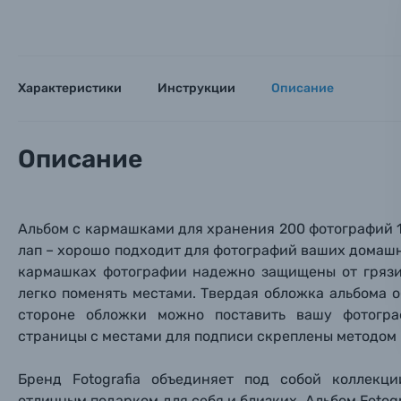
Тема 
Тема 
Тема 
Оставьте
Аксессуары для фото и видеокамер
Вами с 9:
Оптические приборы
Характеристики
Инструкции
Описание
Номер
Номер
Номер
Имя*
Электроника
Описание
Ваш в
Ваш в
Ваш в
Номер т
Материалы
Нажимая
Альбом с кармашками для хранения 200 фотографий 1
Осветительное оборудование
лап – хорошо подходит для фотографий ваших домаш
кармашках фотографии надежно защищены от грязи,
Фоторамки
легко поменять местами. Твердая обложка альбома 
стороне обложки можно поставить вашу
фотог
Прик
Прик
Прик
страницы с местами для подписи скреплены методом 
Фотоальбомы
Нажи
Нажи
Нажи
Бренд Fotografia объединяет под собой коллекц
Книги о фотографии, альбомы известных фот
отличным подарком для себя и близких. Альбом Foto