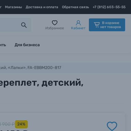
г
Магазины
Доставка и оплата
Обратная связь
+7 (812) 603-55-55
В корзине
нет товаров
Избранное
Кабинет
ить
Для бизнеса
ский, «Лапки», FA-EBBM200-817
ереплет, детский,
1 900 ₽
24%