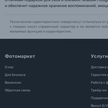
и обеспечит надежное хранение воспоминаний, эмоци
Солнцезащитные очки
Технические характеристики товара могут отличаться от 
Б/У фототехника (Комиссионные товары)
о товарах носит справочный характер и не является пуб
желаемых функций и характеристик.
Уценённые товары
Фотомаркет
Услуги
О нас
Доставка 
Для бизнеса
Гарантия 
Вакансии
Работа с 
Обратная связь
Трейд-ин
Подарочн
Выкуп Б/У