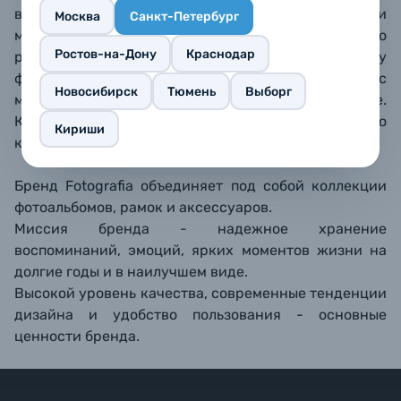
возможность со временем поменять фотографии
Москва
Санкт-Петербург
местами. В таком фотоальбоме можно легко
Ростов-на-Дону
Краснодар
разместить все фотографии, подходящие по размеру
формата кармашка. Белые бумажные страницы с
Новосибирск
Тюмень
Выборг
местами для подписи, по 2 фотографии на странице.
Книжный переплет, обложка из ламинированного
Кириши
картона.
Бренд Fotografia объединяет под собой коллекции
фотоальбомов, рамок и аксессуаров.
Миссия бренда - надежное хранение
воспоминаний, эмоций, ярких моментов жизни на
долгие годы и в наилучшем виде.
Высокой уровень качества, современные тенденции
дизайна и удобство пользования - основные
ценности бренда.