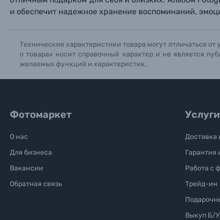
и обеспечит надежное хранение воспоминаний, эмоци
Солнцезащитные очки
Технические характеристики товара могут отличаться от 
Б/У фототехника (Комиссионные товары)
о товарах носит справочный характер и не является пуб
желаемых функций и характеристик.
Уценённые товары
Фотомаркет
Услуги
О нас
Доставка 
Для бизнеса
Гарантия 
Вакансии
Работа с 
Обратная связь
Трейд-ин
Подарочн
Выкуп Б/У