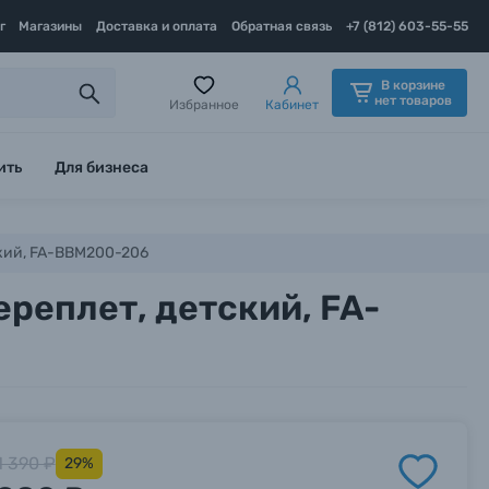
г
Магазины
Доставка и оплата
Обратная связь
+7 (812) 603-55-55
В корзине
нет товаров
Избранное
Кабинет
ить
Для бизнеса
ский, FA-BBM200-206
ереплет, детский, FA-
1 390 ₽
29%