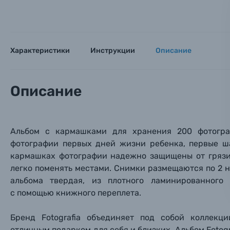
Тема 
Тема 
Тема 
Оставьте
Аксессуары для фото и видеокамер
Вами с 9:
Оптические приборы
Характеристики
Инструкции
Описание
Номер
Номер
Номер
Имя*
Электроника
Описание
Ваш в
Ваш в
Ваш в
Номер т
Материалы
Нажимая
Альбом с кармашками для хранения 200 фотогра
Осветительное оборудование
фотографии первых дней жизни ребенка, первые ш
кармашках фотографии надежно защищены от грязи,
Фоторамки
легко поменять местами. Снимки размещаются по 2 н
альбома твердая, из плотного ламинированного
Прик
Прик
Прик
с помощью книжного переплета.
Фотоальбомы
Нажи
Нажи
Нажи
Бренд Fotografia объединяет под собой коллекц
Книги о фотографии, альбомы известных фот
отличным подарком для себя и близких. Альбом Foto