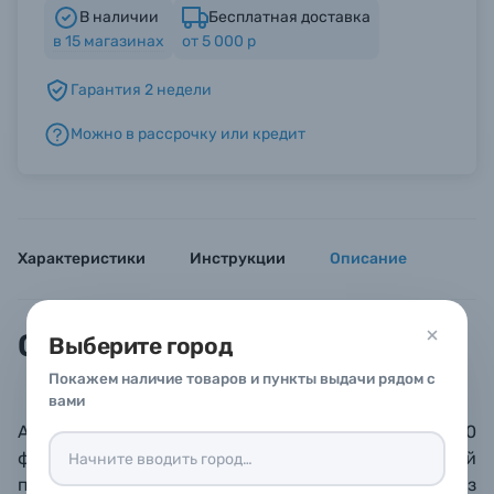
В наличии
Бесплатная доставка
в
15
магазинах
от 5 000 р
Б/У фототехника (Комиссионные товары)
Гарантия 2 недели
Уценённые товары
Можно в рассрочку или кредит
Характеристики
Инструкции
Описание
Описание
Выберите город
Покажем наличие товаров и пункты выдачи рядом с
вами
Альбом с кармашками для хранения 200
фотографий 10х15 см. Дизайн – красивый
пейзаж, хорошо подходит для фотографий из