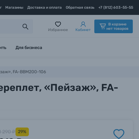
г
Магазины
Доставка и оплата
Обратная связь
+7 (812) 603-55-55
В корзине
нет товаров
Избранное
Кабинет
ить
Для бизнеса
ейзаж», FA-BBM200-106
ереплет, «Пейзаж», FA-
1 290 ₽
29%