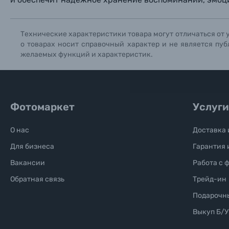
Солнцезащитные очки
Технические характеристики товара могут отличаться от 
о товарах носит справочный характер и не является пуб
Б/У фототехника (Комиссионные товары)
желаемых функций и характеристик.
Уценённые товары
Фотомаркет
Услуги
О нас
Доставка 
Для бизнеса
Гарантия 
Вакансии
Работа с 
Обратная связь
Трейд-ин
Подарочн
Выкуп Б/У