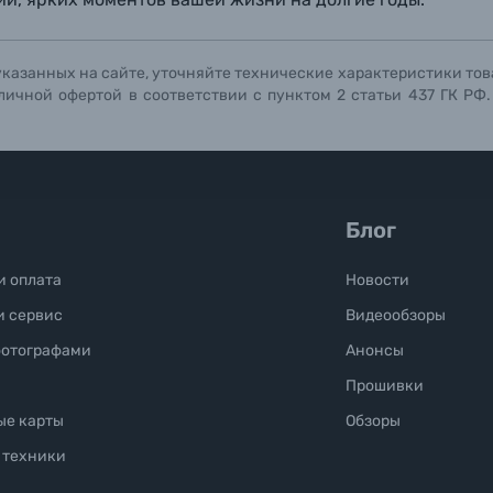
Отправить вопрос
Отправить вопрос
Отправить вопрос
указанных на сайте, уточняйте технические характеристики тов
личной офертой в соответствии с пунктом 2 статьи 437 ГК РФ
Блог
и оплата
Новости
и сервис
Видеообзоры
фотографами
Анонсы
Прошивки
ые карты
Обзоры
 техники