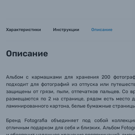
Оставьте
Аксессуары для фото и видеокамер
Вами с 9:
Оптические приборы
Номер
Номер
Номер
Характеристики
Инструкции
Описание
Имя*
Электроника
Описание
Ваш в
Ваш в
Ваш в
Номер т
Материалы
Нажимая
Альбом с кармашками для хранения 200 фотограф
Осветительное оборудование
подходит для фотографий из отпуска или путешес
защищены от грязи, пыли, отпечатков пальцев
. Со 
Фоторамки
размещаются по 2 на странице, рядом есть место
д
ламинированного картона, белые бумажные
страницы
Прик
Прик
Прик
Фотоальбомы
Бренд Fotografia объединяет под собой коллекц
Нажи
Нажи
Нажи
отличным подарком для себя и близких. Альбом Foto
Книги о фотографии, альбомы известных фот
и обеспечит надежное хранение воспоминаний, эмоци