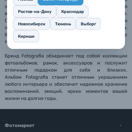
защищены от грязи, пыли, отпечатков пальцев. Со
Ростов-на-Дону
Краснодар
временем их можно легко поменять местами.
Обложка альбома твердая, из плотного
Новосибирск
Тюмень
Выборг
ламинированного картона,
белые пластиковые страницы закреплены с
Кириши
помощью термосварки.
Бренд Fotografia объединяет под собой коллекции
фотоальбомов, рамок, аксессуаров и послужит
отличным подарком для себя и близких.
Альбом Fotografia станет отличным украшением
любого интерьера и обеспечит надежное хранение
воспоминаний, эмоций, ярких моментов вашей
жизни на долгие годы.
Фотомаркет