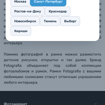
Москва
Санкт-Петербург
см.
Черный глянцевый багет из металла. Стекло
минеральное, прочное (толщина 1.5 мм), задник
Ростов-на-Дону
Краснодар
также выполнен из стекла: получается прозрачное
паспарту и эффект, как будто фотография висит в
Новосибирск
Тюмень
Выборг
воздухе. Рамка может располагаться на столе, полке
Кириши
или любой другой ровной поверхности. Интересный
д
изайн хорошо подходит для самых разных стилей
интерьера.
Помимо фотографий в рамке можно разместить
детские рисунки, открытки и так далее. Бренд
Fotografia объединяет под собой коллекции
фотоальбомов и рамок. Рамки Fotografia с вашими
любимыми снимками станут отличным украшением
любого интерьера.
Фотомаркет