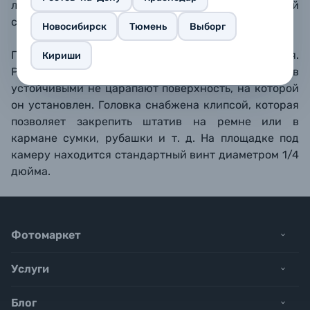
любительских камер. MT-125 поместится в любой
сумке и всегда будет под рукой.
Новосибирск
Тюмень
Выборг
Гибкие металлические ножки с памятью положения.
Кириши
Резиновые наконечники делают штатив
устойчивыми не царапают поверхность, на которой
он установлен. Головка снабжена клипсой, которая
позволяет закрепить штатив на ремне или в
кармане сумки, рубашки и т. д. На площадке под
камеру находится стандартный винт диаметром 1/4
дюйма.
Фотомаркет
Услуги
Блог