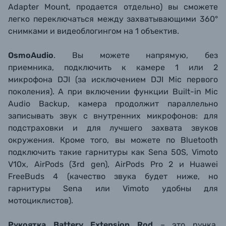
Adapter Mount, продается отдельно) вы сможете
легко переключаться между захватывающими 360°
снимками и видеоблогингом на 1 объектив.
OsmoAudio
. Вы можете напрямую, без
приемника, подключить к камере 1 или 2
микрофона DJI (за исключением DJI Mic первого
поколения). А при включении функции Built-in Mic
Audio Backup, камера продолжит параллельно
записывать звук с внутренних микрофонов: для
подстраховки и для лучшего захвата звуков
окружения. Кроме того, вы можете по Bluetooth
подключить такие гарнитуры как Sena 50S, Vimoto
V10x, AirPods (3rd gen), AirPods Pro 2 и Huawei
FreeBuds 4 (качество звука будет ниже, но
гарнитуры Sena или Vimoto удобны для
мотоциклистов).
Рукоятка Battery Extension Rod
– это ручка,