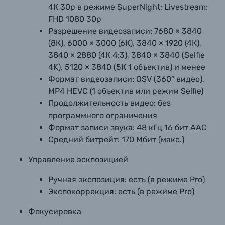
4К 30р в режиме SuperNight; Livestream:
FHD 1080 30р
Разрешение видеозаписи:
7680 × 3840
(8К), 6000 × 3000 (6К), 3840 × 1920 (4К),
3840 × 2880 (4К 4:3), 3840 × 3840 (Selfie
4K), 5120 × 3840 (5К 1 объектив) и менее
Формат видеозаписи:
OSV (360° видео),
MP4 HEVC (1 объектив или режим Selfie)
Продолжительность видео:
без
программного ограничения
Формат записи звука:
48 кГц 16 бит AAC
Средний битрейт:
170 Мбит (макс.)
Управление эскпозицией
Ручная экспозиция:
есть (в режиме Pro)
Экспокоррекция:
есть (в режиме Pro)
Фокусировка