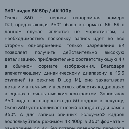
360° видео 8K 50p / 4К 100p
Osmo 360 – первая панорамная камера
DJI, предлагающая 360° обзор в формате 8К. 8К в
данном случае является не маркетингом, а
необходимостью: поскольку запись идет во все
стороны одновременно, только разрешение 8К
позволяет получить действительно высокую
детализацию, приблизительно соответствующую 4К
в обычном формате изображения. Благодаря
впечатляющему динамическому диапазону в 13.5
ступеней (в режиме D-Log M), она захватывает
детали и в темных, и в светлых областях кадра даже
в сценах с очень высоким контрастом. Записывая
360 видео со скоростью до 50 кадров в секунду,
Osmo 360 устанавливает новый стандарт для камер
360°. А для записи эпичных «слоу-мо» кадров
воспользуйтесь режимом 4К 100р в 360° формате –
замедление до 4х без потери плавности перехода