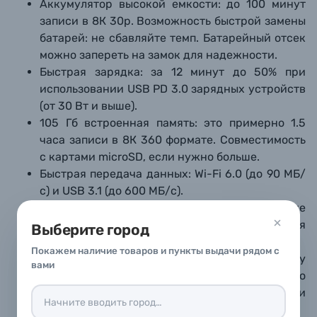
Аккумулятор высокой емкости: до 100 минут
записи в 8К 30р. Возможность быстрой замены
батарей: не сбавляйте темп. Батарейный отсек
можно запереть на замок для надежности.
Быстрая зарядка: за 12 минут до 50% при
использовании USB PD 3.0 зарядных устройств
(от 30 Вт и выше).
105 Гб встроенная память: это примерно 1.5
часа записи в 8К 360 формате. Совместимость
с картами microSD, если нужно больше.
Быстрая передача данных: Wi-Fi 6.0 (до 90 МБ/
с) и USB 3.1 (до 600 МБ/с).
Стереозвук с эффектом погружения. Также
поддерживается режим моно и функция
Выберите город
подавления шума ветра.
Покажем наличие товаров и пункты выдачи рядом с
Стабилизация 360° HorizonSteady и RockSteady
вами
3.0: автоматическое выравнивание по
горизонту и устранение даже сильной тряски
камеры (как во время бега)