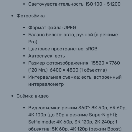
Светочувствительность:
ISO 100 - 51200
Фотосъёмка
Формат файла:
JPEG
Баланс белого:
авто, ручной (в режиме
Pro)
Цветовое пространство:
sRGB
Автоспуск:
есть
Размер фотоизображения:
15520 × 7760
(120 Мп.), 6400 × 4800 (1 объектив)
Интервальная съемка:
есть, встроенный
интервалометр
Съёмка видео
Видеосъемка:
режим 360°: 8K 50р, 6К 60р,
4К 100р (до 30р в режиме SuperNight);
Selfie mode: 4K 60р, 3К 120р, 2К 240р; 1
объектив: 5К 60р, 4К 120р (режим Boost),