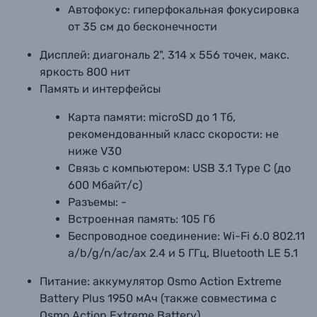
Автофокус:
гиперфокальная фокусировка
от 35 см до бесконечности
Дисплей:
диагональ 2", 314 х 556 точек, макс.
яркость 800 нит
Память и интерфейсы
Карта памяти:
microSD до 1 Тб,
рекомендованный класс скорости: не
ниже V30
Связь с компьютером:
USB 3.1 Type C (до
600 Мбайт/с)
Разъемы:
-
Встроенная память:
105 Гб
Беспроводное соединение:
Wi-Fi 6.0 802.11
a/b/g/n/ac/ax 2.4 и 5 ГГц, Bluetooth LE 5.1
Питание:
аккумулятор Osmo Action Extreme
Battery Plus 1950 мАч (также совместима с
Osmo Action Extreme Battery)