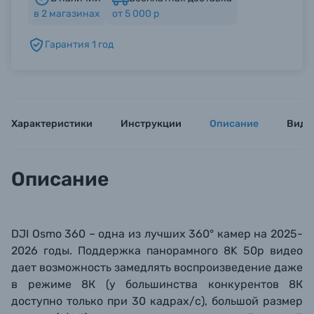
в
2
магазинах
от 5 000 р
Б/У фототехника (Комиссионные товары)
Гарантия 1 год
Уценённые товары
Характеристики
Инструкции
Описание
Виде
Описание
DJI Osmo 360 – одна из лучших 360° камер на 2025-
2026 годы. Поддержка панорамного
8K 50р видео
дает возможность замедлять воспроизведение даже
в режиме 8К (у большинства конкурентов 8К
доступно только при
30 кадрах/с
), большой размер