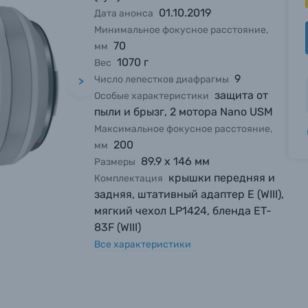
01.10.2019
Дата анонса
Минимальное фокусное расстояние,
70
мм
1070 г
Вес
9
Число лепестков диафрагмы
>
защита от
Особые характеристики
пыли и брызг, 2 мотора Nano USM
Максимальное фокусное расстояние,
200
мм
89.9 х 146 мм
Размеры
крышки передняя и
Комплектация
задняя, штативный адаптер E (WIII),
мягкий чехол LP1424, бленда ET-
83F (WIII)
Все характеристики