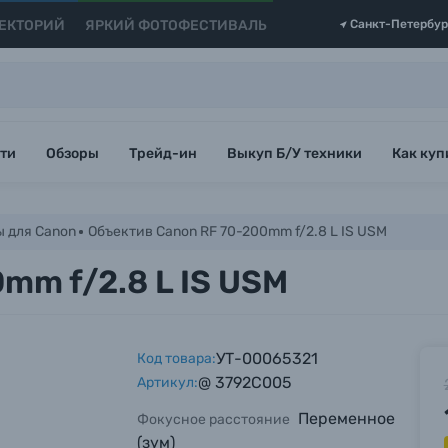
ЕКТОРИЙ
ЯРКИЙ ФОТОФЕСТИВАЛЬ
Санкт-Петербур
ти
Обзоры
Трейд-ин
Выкуп Б/У техники
Как куп
 для Canon
Объектив Canon RF 70-200mm f/2.8 L IS USM
mm f/2.8 L IS USM
УТ-00065321
Код товара:
@ 3792C005
Артикул:
Переменное
Фокусное расстояние
(зум)