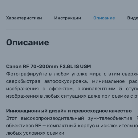
Фотокамеры моментальной печати
Поя
Поя
Поя
Характеристики
Инструкции
Описание
Вид
Мы пос
Мы пос
Мы пос
Видеокамеры
Описание
Объективы для фотоаппаратов
Имя и
Имя и
Имя и
Заказ 
Canon RF 70-200mm F2.8L IS USM
Вспышки для фотоаппаратов
Фотографируйте в любом уголке мира с этим сверх
Тема 
Тема 
Тема 
сверхбыстрая автофокусировка, минимальное ра
Оставьте
Аксессуары для фото и видеокамер
изображения с эффектом, эквивалентным 5 ступ
Вами с 9:
изображения в любых ситуациях даже при съемке с р
Оптические приборы
Номер
Номер
Номер
Инновационный дизайн и превосходное качество
Имя*
Этот высокопроизводительный зум-телеобъектив
Электроника
объективов RF — компактный корпус и исключительно
Ваш в
Ваш в
Ваш в
любых условиях съемки.
Номер т