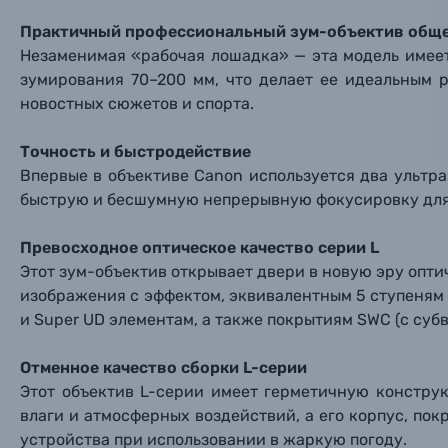
Материалы
Практичный профессиональный зум-объектив обще
Нажимая
Незаменимая «рабочая лошадка» — эта модель имее
Осветительное оборудование
зумирования 70–200 мм, что делает ее идеальным 
новостных сюжетов и спорта.
Фоторамки
Точность и быстродействие
Прик
Прик
Прик
Фотоальбомы
Впервые в объективе Canon используется два ультр
быструю и бесшумную непрерывную фокусировку для 
Нажи
Нажи
Нажи
Книги о фотографии, альбомы известных фот
Превосходное оптическое качество серии L
Этот зум-объектив открывает двери в новую эру опт
Солнцезащитные очки
изображения с эффектом, эквивалентным 5 ступеням
и Super UD элементам, а также покрытиям SWC (с субв
Б/У фототехника (Комиссионные товары)
Отменное качество сборки L-серии
Этот объектив L-серии имеет герметичную констру
Уценённые товары
влаги и атмосферных воздействий, а его корпус, по
устройства при использовании в жаркую погоду.