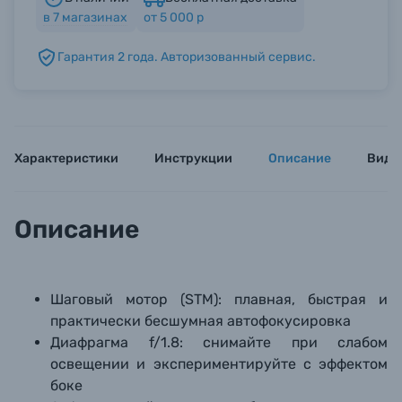
в
7
магазинах
от 5 000 р
Б/У фототехника (Комиссионные товары)
Гарантия 2 года. Авторизованный сервис.
Уценённые товары
Характеристики
Инструкции
Описание
Виде
Описание
Шаговый мотор (STM): плавная, быстрая и
практически бесшумная автофокусировка
Диафрагма f/1.8: снимайте при слабом
освещении и экспериментируйте с эффектом
боке