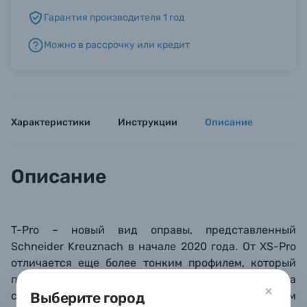
Гарантия производителя 1 год
Б/У фототехника (Комиссионные товары)
Можно в рассрочку или кредит
Уценённые товары
Характеристики
Инструкции
Описание
Описание
T-Pro – новый вид оправы, представленный
Schneider Kreuznach в начале 2020 года. От XS-Pro
отличается еще более тонким профилем, который
позволяет использовать светофильтры даже на
сверхширокоугольных объективах (от 18 мм в 35-мм
Выберите город