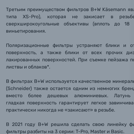
Третьим преимуществом фильтров B+W Käsemann явл
Оптические приборы
Номер
Номер
Номер
типа XS-Pro), которая не закисает в резьб
Имя*
сверхширокоугольные объективы (вплоть до 18
Электроника
виньетирования.
Ваш в
Ваш в
Ваш в
Номер т
Поляризационные фильтры устраняют блики и о
Материалы
поверхность, а также блики от всех прочих диэ
лакированных поверхностей. При съемке пейзажа п
Нажимая
Осветительное оборудование
листвы и облаков*.
Фоторамки
В фильтрах B+W используется качественное минераль
(Schneider) также остается одним из немногих бре
Прик
Прик
Прик
вместо более дешевых алюминиевых. Латунь 
Фотоальбомы
гладкая поверхность гарантирует легкое завинчив
Нажи
Нажи
Нажи
практически никогда не «закисают» в резьбе.
Книги о фотографии, альбомы известных фот
В 2021 году B+W решила сделать свою линейку фи
фильтры разбиты на 3 серии: T-Pro, Master и Basic.
Солнцезащитные очки