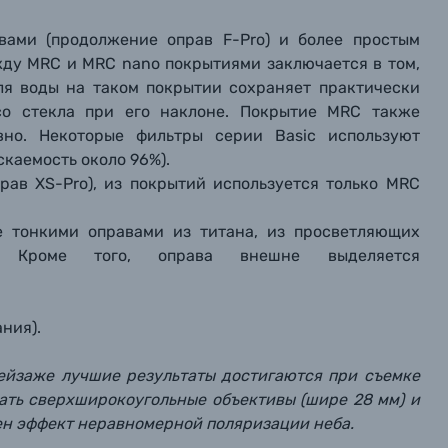
авами (продолжение оправ F-Pro) и более простым
между MRC и MRC nano покрытиями заключается в том,
пля воды на таком покрытии сохраняет практически
со стекла при его наклоне. Покрытие MRC также
вно. Некоторые фильтры серии Basic используют
каемость около 96%).
рав XS-Pro), из покрытий используется только MRC
е тонкими оправами из титана, из просветляющих
. Кроме того, оправа внешне выделяется
ния).
пейзаже лучшие результаты достигаются при съемке
вать сверхширокоугольные объективы (шире 28 мм) и
ен эффект неравномерной поляризации неба.