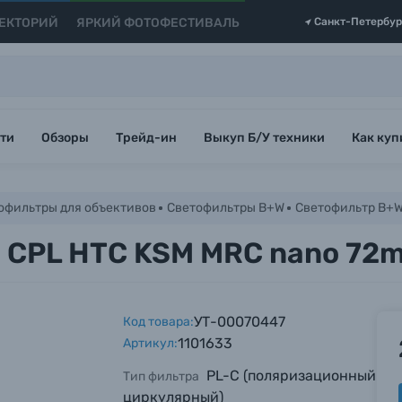
ЕКТОРИЙ
ЯРКИЙ ФОТОФЕСТИВАЛЬ
Санкт-Петербур
ти
Обзоры
Трейд-ин
Выкуп Б/У техники
Как куп
офильтры для объективов
Светофильтры B+W
Светофильтр B+W
 CPL HTC KSM MRC nano 72
УТ-00070447
Код товара:
1101633
Артикул:
PL-C (поляризационный
Тип фильтра
циркулярный)