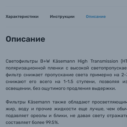
Каталог товаров
Характеристики
Инструкции
Описание
Цифровые фотоаппараты
Описание
Пленочные фотоаппараты
Фотокамеры моментальной печати
Поя
Поя
Поя
Светофильтры B+W Käsemann High Transmission (H
поляризационной пленки с высокой светопропуска
Мы пос
Мы пос
Мы пос
Видеокамеры
фильтр снижает пропускание света примерно на 2
снижают его всего на 1-1.5 ступени, позволяя 
освещении, без ощутимого продления выдержки.
Объективы для фотоаппаратов
Имя и
Имя и
Имя и
Фильтры Käsemann также обладают просветляющим 
Заказ 
Вспышки для фотоаппаратов
жир, воду и прочие жидкости еще лучше, чем обы
Тема 
Тема 
Тема 
подавляет ореолы и блики, не давая свету отражат
Оставьте
составляет более 99.5%.
Аксессуары для фото и видеокамер
Вами с 9: