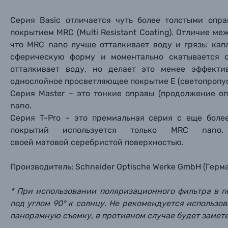
Серия Basic отличается чуть более толстыми опр
Б/У фототехника (Комиссионные товары)
покрытием MRC (Multi Resistant Coating). Отличие 
что MRC nano лучше отталкивает воду и грязь: ка
Уценённые товары
сферическую форму и моментально скатывается 
отталкивает воду, но делает это менее эффекти
однослойное просветляющее покрытие Е (светопропус
Серия Master – это тонкие оправы (продолжение оп
nano.
Серия T-Pro – это премиальная серия с еще боле
покрытий используется только MRC nano
своей матовой серебристой поверхностью.
Производитель: Schneider Optische Werke GmbH (Герма
* При использовании поляризационного фильтра в 
под углом 90° к солнцу. Не рекомендуется использо
панорамную съемку, в противном случае будет замет