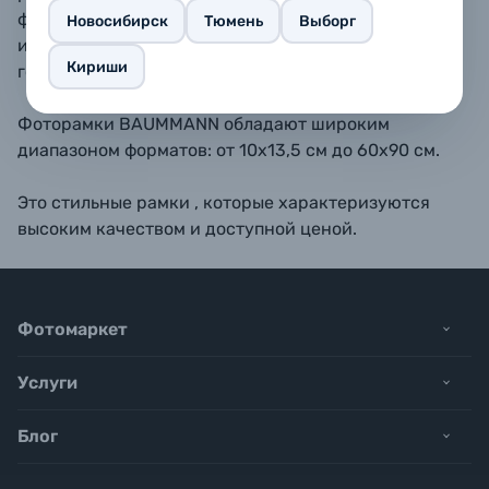
форматах 10х15, 11,5х15, 13х18, 15х20, 15х23 - также
Новосибирск
Тюмень
Выборг
имеется подставка для размещения рамки на
Кириши
горизонтальной поверхности.
Фоторамки BAUMMANN обладают широким
диапазоном форматов: от 10х13,5 см до 60х90 см.
Это стильные рамки , которые характеризуются
высоким качеством и доступной ценой.
Фотомаркет
Услуги
Блог