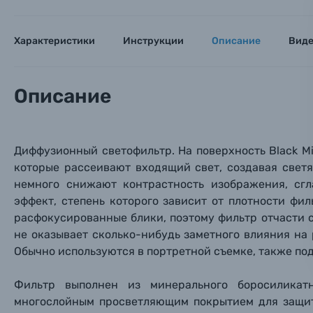
Тема 
Тема 
Тема 
Оставьте
Аксессуары для фото и видеокамер
Вами с 9:
Характеристики
Инструкции
Описание
Вид
Оптические приборы
Номер
Номер
Номер
Имя*
Описание
Электроника
Ваш в
Ваш в
Ваш в
Номер т
Материалы
Диффузионный светофильтр. На поверхность
Black
M
которые
рассеивают
входящий свет,
создавая
свет
Нажимая
немного снижают контрастность изображения, сг
Осветительное оборудование
эффект, степень которого зависит от плотности фил
расфокусированные блики, поэтому фильтр отчасти с
Фоторамки
не оказывает сколько-нибудь заметного влияния на 
Обычно используются в портретной съемке, также под
Прик
Прик
Прик
Фотоальбомы
Фильтр выполнен из минерального боросиликатн
Нажи
Нажи
Нажи
многослойным просветляющим покрытием для защит
Книги о фотографии, альбомы известных фот