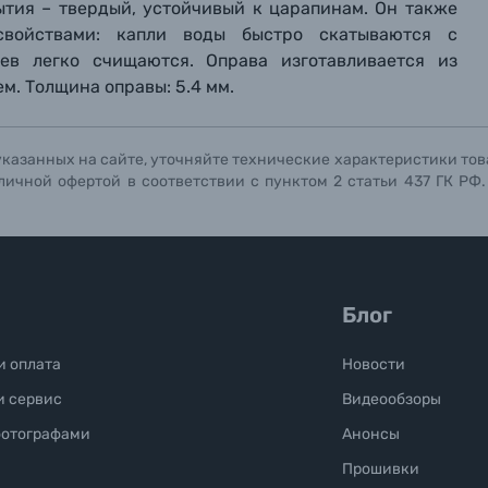
ытия – твердый, устойчивый к царапинам. Он также
свойствами: капли воды быстро скатываются с
Отправить вопрос
Отправить вопрос
Отправить вопрос
цев легко счищаются. Оправа изготавливается из
м. Толщина оправы: 5.4 мм.
указанных на сайте, уточняйте технические характеристики тов
личной офертой в соответствии с пунктом 2 статьи 437 ГК РФ
Блог
и оплата
Новости
и сервис
Видеообзоры
фотографами
Анонсы
Прошивки