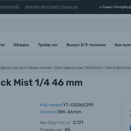
ЕКТОРИЙ
ЯРКИЙ ФОТОФЕСТИВАЛЬ
Санкт-Петербур
ти
Обзоры
Трейд-ин
Выкуп Б/У техники
Как куп
офильтры для объективов
Светофильтры 7artisans
Светофильтр 7
ck Mist 1/4 46 mm
УТ-00065299
Код товара:
BM-46mm
Артикул:
0.121
Вес (брутто), кг
46
Размер, мм