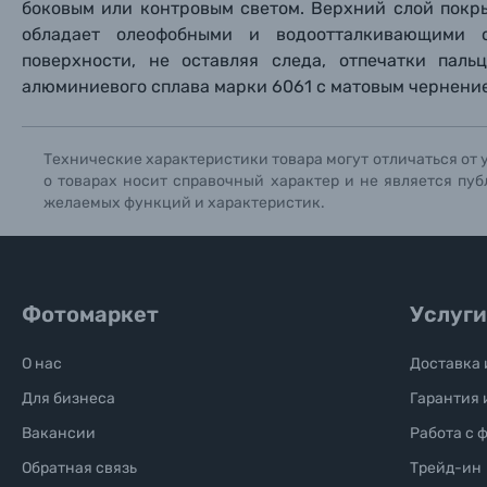
боковым или контровым светом. Верхний слой покр
обладает олеофобными и водоотталкивающими 
Солнцезащитные очки
поверхности, не оставляя следа, отпечатки паль
алюминиевого сплава марки 6061 с матовым чернение
Б/У фототехника (Комиссионные товары)
Технические характеристики товара могут отличаться от 
Уценённые товары
о товарах носит справочный характер и не является пуб
желаемых функций и характеристик.
Фотомаркет
Услуги
О нас
Доставка 
Для бизнеса
Гарантия 
Вакансии
Работа с 
Обратная связь
Трейд-ин