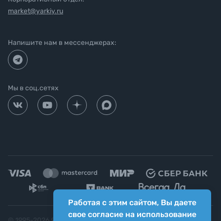
market@yarkiy.ru
Напишите нам в мессенджерах:
Мы в соц.сетях
Работая с этим сайтом, Вы даете
свое согласие на использование
© 1995-
2026
Яркий фотомаркет ("Яркий Мир")