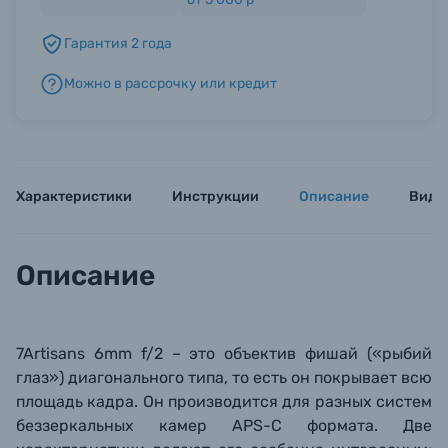
Гарантия 2 года
Б/У фототехника (Комиссионные товары)
Можно в рассрочку или кредит
Уценённые товары
Характеристики
Инструкции
Описание
Виде
Описание
7Artisans 6mm f/2 – это
объектив
фишай («рыбий
глаз») диагонального типа, то есть он покрывает всю
площадь кадра. Он
производится для разных систем
беззеркальных камер APS-C форм
ата. Две