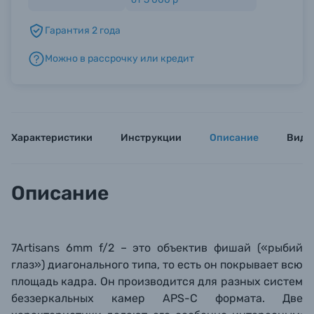
Гарантия 2 года
Б/У фототехника (Комиссионные товары)
Можно в рассрочку или кредит
Уценённые товары
Характеристики
Инструкции
Описание
Виде
Описание
7Artisans 6mm f/2 – это
объектив
фишай («рыбий
глаз») диагонального типа, то есть он покрывает всю
площадь кадра. Он
производится для разных систем
беззеркальных камер APS-C форм
ата. Две