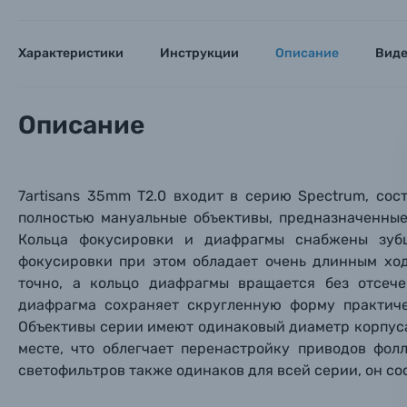
Мы пос
Мы пос
Мы пос
Видеокамеры
Характеристики
Инструкции
Описание
Вид
Объективы для фотоаппаратов
Имя и
Имя и
Имя и
Описание
Заказ 
Вспышки для фотоаппаратов
Тема 
Тема 
Тема 
Оставьте
Аксессуары для фото и видеокамер
Вами с 9:
7artisans 35
mm T2.0 входит в серию Spectrum, со
полностью мануальные объективы, предназначенные
Оптические приборы
Номер
Номер
Номер
Кольца фокусировки и диафрагмы снабжены зубц
Имя*
фокусировки при этом обладает очень длинным ход
точно, а кольцо диафрагмы вращается без отсече
Электроника
диафрагма сохраняет скругленную форму практиче
Ваш в
Ваш в
Ваш в
Номер т
Объективы серии имеют одинаковый диаметр корпуса 
Материалы
месте, что облегчает перенастройку приводов фол
светофильтров также одинаков для всей серии, он со
Нажимая
Осветительное оборудование