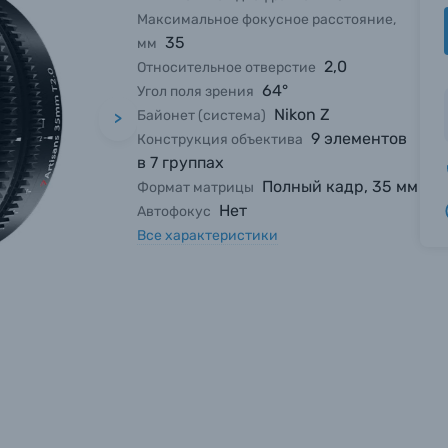
Максимальное фокусное расстояние,
35
мм
2,0
Относительное отверстие
64°
Угол поля зрения
Nikon Z
Байонет (система)
>
9 элементов
Конструкция объектива
в 7 группах
Полный кадр, 35 мм
Формат матрицы
Нет
Автофокус
Все характеристики
вились вопросы?
вились вопросы?
вились вопросы?