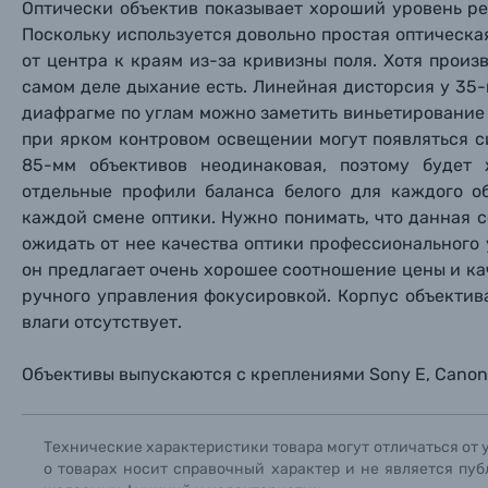
Оптически объектив показывает хороший уровень рез
Поскольку используется довольно простая оптическа
Фоторамки
от центра к краям из-за кривизны поля. Хотя произ
самом деле дыхание есть. Линейная дисторсия у 35-
Прик
Прик
Прик
Фотоальбомы
диафрагме по углам можно заметить виньетирование 
Нажи
Нажи
Нажи
при ярком контровом освещении могут появляться с
Книги о фотографии, альбомы известных фот
85-мм объективов неодинаковая, поэтому будет
отдельные профили баланса белого для каждого о
каждой смене оптики. Нужно понимать, что данная 
Солнцезащитные очки
ожидать от нее качества оптики профессионального 
он предлагает очень хорошее соотношение цены и ка
Б/У фототехника (Комиссионные товары)
ручного управления фокусировкой. Корпус объектив
влаги отсутствует.
Уценённые товары
Объективы выпускаются с креплениями Sony E, Canon R
Технические характеристики товара могут отличаться от 
о товарах носит справочный характер и не является пуб