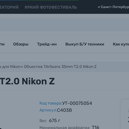
ЕКТОРИЙ
ЯРКИЙ ФОТОФЕСТИВАЛЬ
Санкт-Петербур
ти
Обзоры
Трейд-ин
Выкуп Б/У техники
Как куп
 для Nikon
Объектив 7Artisans 35mm T2.0 Nikon Z
T2.0 Nikon Z
УТ-00075054
Код товара:
C403B
Артикул:
675 г
Вес
T16
Минимальная диафрагма