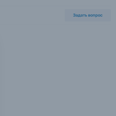
Задать вопрос
мся с
ных.