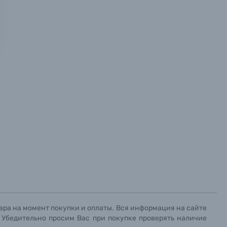
х данных.
х данных.
х данных.
ара на момент покупки и оплаты. Вся информация на сайте
. Убедительно просим Вас при покупке проверять наличие