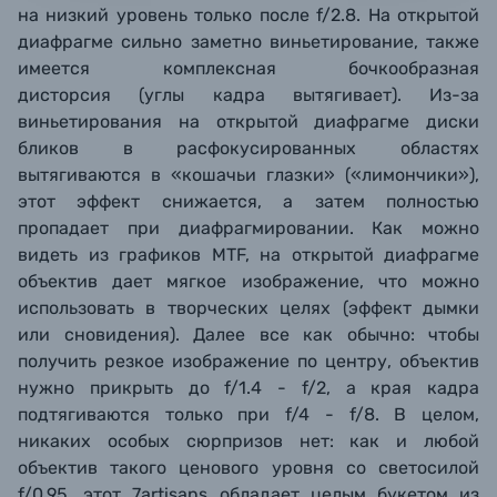
на низкий уровень только после f/2.8. На открытой
диафрагме сильно заметно виньетирование, также
имеется комплексная бочкообразная
дисторсия (углы кадра вытягивает). Из-за
виньетирования на открытой диафрагме диски
бликов в расфокусированных областях
вытягиваются в «кошачьи глазки» («лимончики»),
этот эффект снижается, а затем полностью
пропадает при диафрагмировании. Как можно
видеть из графиков MTF, на открытой диафрагме
объектив дает мягкое изображение, что можно
использовать в творческих целях
(эффект дымки
или сновидения)
. Далее все как обычно: чтобы
получить резкое изображение по центру, объектив
нужно прикрыть до f/1.4 - f/2, а края кадра
подтягиваются только при f/4 - f/8. В целом,
никаких особых сюрпризов нет: как и любой
объектив такого ценового уровня со светосилой
f/0.95, этот 7artisans обладает целым букетом из