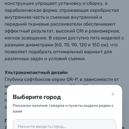
конструкция упрощает установку и сборку, а
параболическая форма, отражающая серебристая
внутренняя часть и съемные внутренний и
передний тканевые рассеиватели обеспечивают
эффектный результат, высокий CRI и ровномерное,
мягкое освещение. В серии доступно пять моделей с
разными диаметрами (60, 70, 90, 120 и 150 см), что
позволяет подобрать оптимальный вариант для
различных задач и условий съемки.
Ультракомпактный дизайн
Глубина софтбоксов серии QR-P, в зависимости от
модели, составляет всего от 30 до 70 см, что
идеально подходит для видеосъемки в небольших
Выберите город
помещениях за пределами специализированной
Покажем наличие товаров и пункты выдачи рядом с
студии.
вами
Простота сборки и разборки
Для сборки софтбокса поднимите спицы до щелчка в