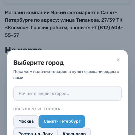
Магазин компании Яркий фотомаркет в Санкт-
Б/У фототехника (Комиссионные товары)
Петербурге по адресу: улица Типанова, 27/39 ТК
«Космос». График работы, звоните: +7 (812) 604-
Уценённые товары
55-57
На карте
Выберите город
Покажем наличие товаров и пункты выдачи рядом с
вами
ПОПУЛЯРНЫЕ ГОРОДА
Москва
Санкт-Петербург
Ростов-на-Дону
Краснодар