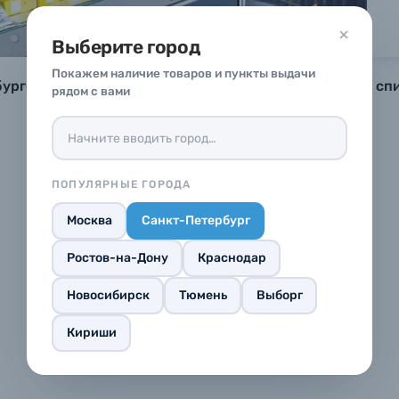
Выберите город
вопроса*
вопроса*
вопроса*
Покажем наличие товаров и пункты выдачи
ге по адресу: улица Садовая, 24. График работы и спис
рядом с вами
 телефона*
 телефона*
 телефона*
E-mail*
E-mail*
E-mail*
ПОПУЛЯРНЫЕ ГОРОДА
опрос*
опрос*
опрос*
Москва
Санкт-Петербург
Ростов-на-Дону
Краснодар
Новосибирск
Тюмень
Выборг
Кириши
репить файл
репить файл
репить файл