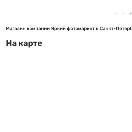
Тема 
Тема 
Тема 
Магазин компании Яркий фотомаркет в Санкт-Петербур
На карте
Номер
Номер
Номер
Каталог товаров
Ваш в
Ваш в
Ваш в
Прик
Прик
Прик