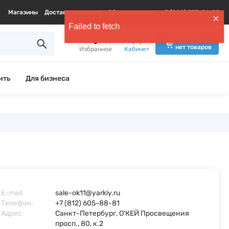
Магазины
Доставка и оплата
Обратная связь
+7 (800) 555-01-02
В корзине
нет товаров
Избранное
Кабинет
ить
Для бизнеса
E-mail:
sale-ok11@yarkiy.ru
Телефон:
+7 (812) 605-88-81
Адрес:
Санкт-Петербург, О'КЕЙ Просвещения
просп., 80, к.2