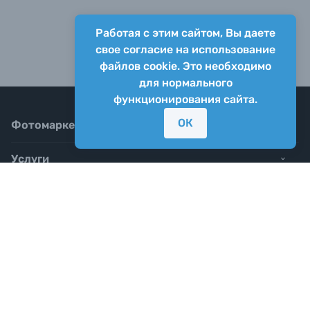
Работая с этим сайтом, Вы даете
свое согласие на использование
файлов cookie. Это необходимо
для нормального
функционирования сайта.
ОК
Фотомаркет
Услуги
Блог
8-800-555-01-02
Почта для любых вопросов:
info@yarkiy.ru
Корпоративный отдел: