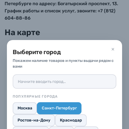
Петербурге по адресу: Богатырский проспект, 13.
График работы и список услуг, звоните: +7 (812)
Б/У фототехника (Комиссионные товары)
604-88-86
На карте
Уценённые товары
Выберите город
Покажем наличие товаров и пункты выдачи рядом с
вами
ПОПУЛЯРНЫЕ ГОРОДА
Москва
Санкт-Петербург
Ростов-на-Дону
Краснодар