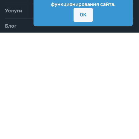
функционирования сайта.
Услуги
ОК
Блог
8-800-555-01-02
Почта для любых вопросов:
info@yarkiy.ru
Корпоративный отдел:
market@yarkiy.ru
Напишите нам в мессенджерах:
Мы в соц.сетях